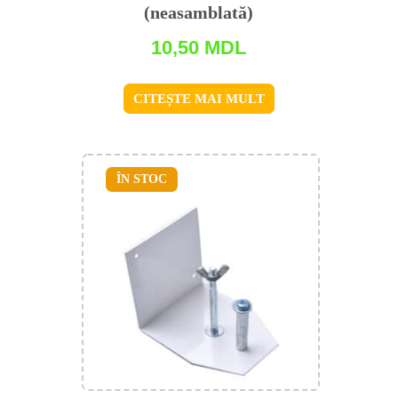
(neasamblată)
10,50
MDL
CITEȘTE MAI MULT
ÎN STOC