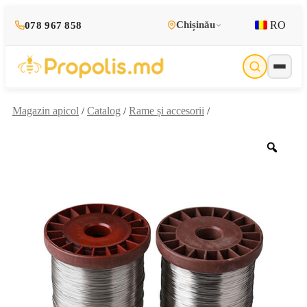
RO
Chișinău
078 967 858
Magazin apicol
Catalog
Rame și accesorii
/
/
/
Zoo