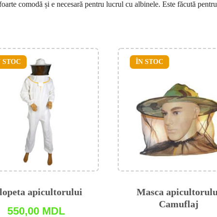
 foarte comodă și e necesară pentru lucrul cu albinele. Este făcută pentru
N STOC
ÎN STOC
lopeta apicultorului
Masca apicultorulu
Camuflaj
550,00
MDL