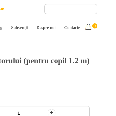
om
0
og
Subvenții
Despre noi
Contacte
torului (pentru copil 1.2 m)