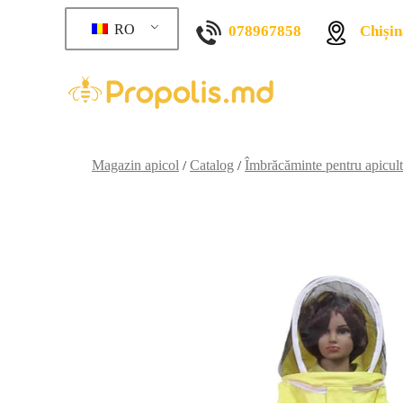
RO
078967858
Chișin
Magazin apicol
Catalog
Îmbrăcăminte pentru apicult
/
/