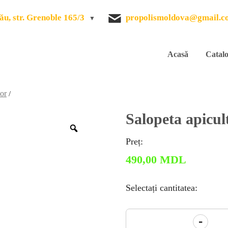
ău, str. Grenoble 165/3
propolismoldova@gmail.c
Acasă
Catal
or
/
Salopeta apicul
Zoom
Preț:
490,00
MDL
Selectați cantitatea:
Cantitate