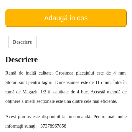
Ramă
pentru
miere
Adaugă în coș
în
faguri
Descriere
Descriere
Ramă de înaltă calitate. Grosimea placajului este de 4 mm.
Sloturi sunt pentru faguri. Dimensiunea este de 115 mm. Întră în
ramă de Magazin 1/2 în cantitate de 4 buc. Această metodă de
obținere a mierii secționale este una dintre cele mai eficiente.
Acest produs este disponibil la precomandă. Pentru mai multe
informații sunați: +37378967858