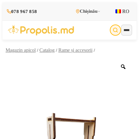
RO
Chișinău
078 967 858
Magazin apicol
Catalog
Rame și accesorii
/
/
/
Zoo