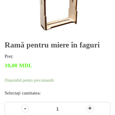
Ramă pentru miere în faguri
Preț:
10,00
MDL
Disponibil pentru precomandă
Selectați cantitatea:
Cantitate