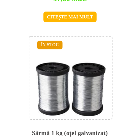
CITEȘTE MAI MULT
ÎN STOC
Sârmă 1 kg (oțel galvanizat)