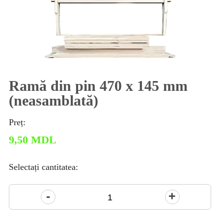
Ramă din pin 470 x 145 mm
(neasamblată)
Preț:
9,50
MDL
Selectați cantitatea:
Cantitate
Ramă