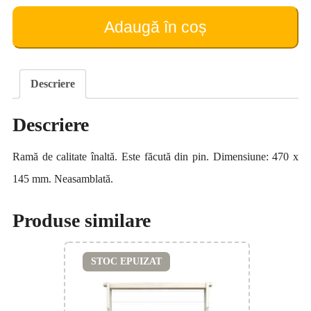
din
pin
Adaugă în coș
470
x
145
mm
Descriere
(neasamblată)
Descriere
Ramă de calitate înaltă. Este făcută din pin. Dimensiune: 470 x
145 mm. Neasamblată.
Produse similare
STOC EPUIZAT