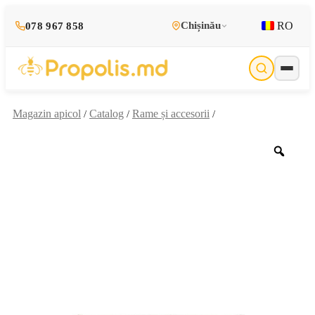
RO
Chișinău
078 967 858
Magazin apicol
Catalog
Rame și accesorii
/
/
/
Zoo