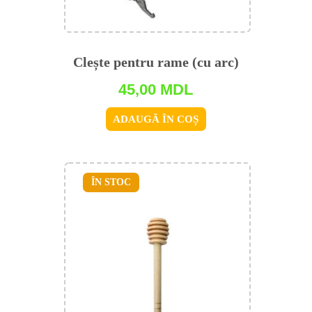
Clește pentru rame (cu arc)
45,00
MDL
ADAUGĂ ÎN COȘ
ÎN STOC