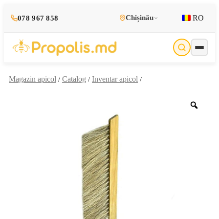
RO
Chișinău
078 967 858
Magazin apicol
Catalog
Inventar apicol
/
/
/
Zoo