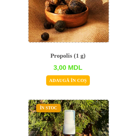
Propolis (1 g)
3,00
MDL
ADAUGĂ ÎN COȘ
ÎN STOC