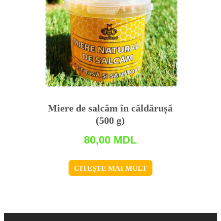
Miere de salсâm în căldărușă
(500 g)
80,00
MDL
CITEȘTE MAI MULT