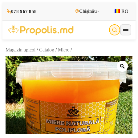
RO
Chișinău
078 967 858
Magazin apicol
Catalog
Miere
/
/
/
Zoo