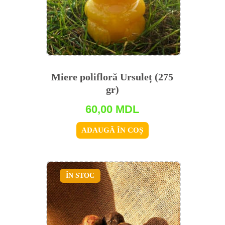
Miere polifloră Ursuleț (275
gr)
60,00
MDL
ADAUGĂ ÎN COȘ
ÎN STOC