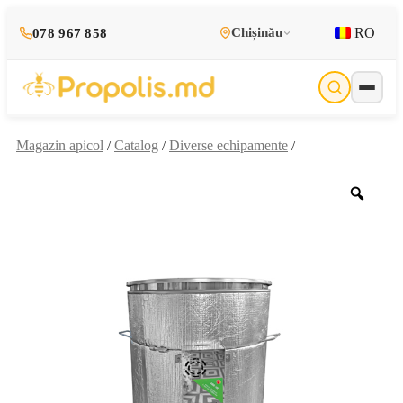
RO
Chișinău
078 967 858
Magazin apicol
Catalog
Diverse echipamente
/
/
/
Zoo