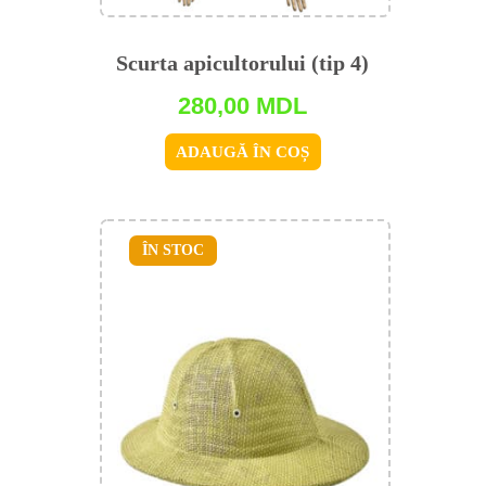
Scurta apicultorului (tip 4)
280,00
MDL
ADAUGĂ ÎN COȘ
ÎN STOC