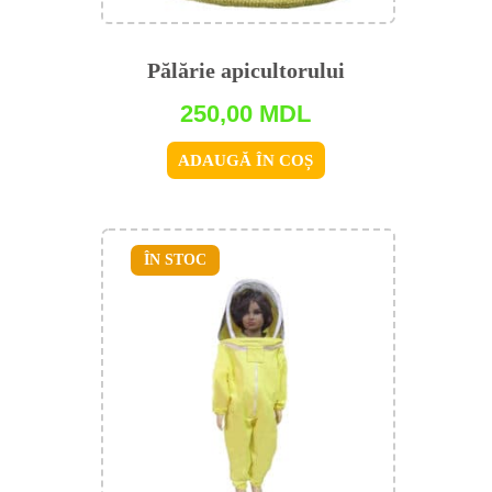
Pălărie apicultorului
250,00
MDL
ADAUGĂ ÎN COȘ
ÎN STOC