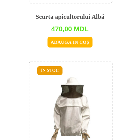
Scurta apicultorului Albă
470,00
MDL
ADAUGĂ ÎN COȘ
ÎN STOC