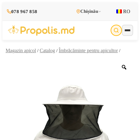
RO
Chișinău
078 967 858
Magazin apicol
Catalog
Îmbrăcăminte pentru apicultor
/
/
/
Zoo