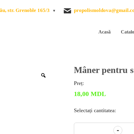
ău, str. Grenoble 165/3
propolismoldova@gmail.c
Acasă
Catal
Mâner pentru st
Zoom
Preț:
18,00
MDL
Selectați cantitatea:
Cantitate