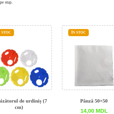
 pe stup.
N STOC
ÎN STOC
izătorul de urdiniș (7
Pânză 50×50
cm)
14,00
MDL