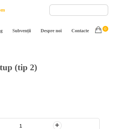
om
0
og
Subvenții
Despre noi
Contacte
up (tip 2)