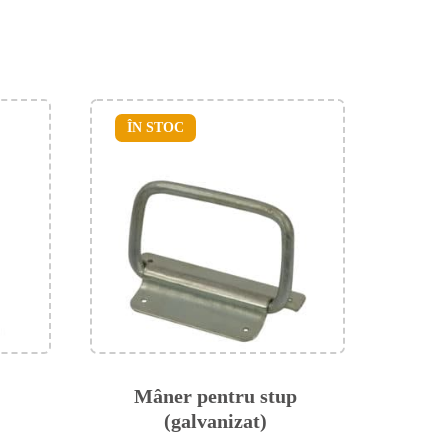
ÎN STOC
Mâner pentru stup
(galvanizat)