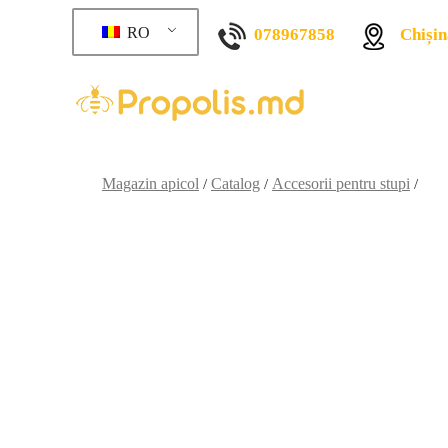
RO
078967858
Chișin
Magazin apicol
Catalog
Accesorii pentru stupi
/
/
/