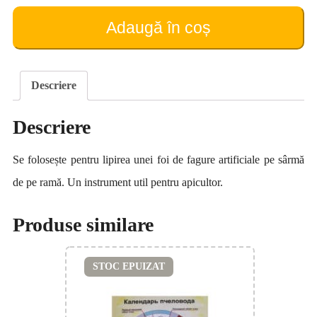
pentru
montarea
Adaugă în coș
fagurii
artificiale
(tip
2)
Descriere
Descriere
Se folosește pentru lipirea unei foi de fagure artificiale pe sârmă
de pe ramă. Un instrument util pentru apicultor.
Produse similare
STOC EPUIZAT