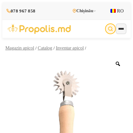
RO
Chișinău
078 967 858
Magazin apicol
Catalog
Inventar apicol
/
/
/
Zoo