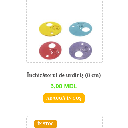
Închizătorul de urdiniș (8 cm)
5,00
MDL
ADAUGĂ ÎN COȘ
ÎN STOC