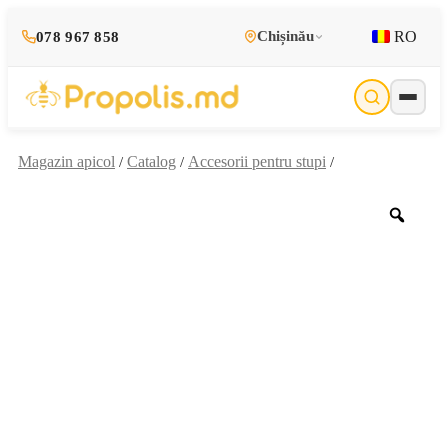
RO
Chișinău
078 967 858
Magazin apicol
Catalog
Accesorii pentru stupi
/
/
/
Zoo