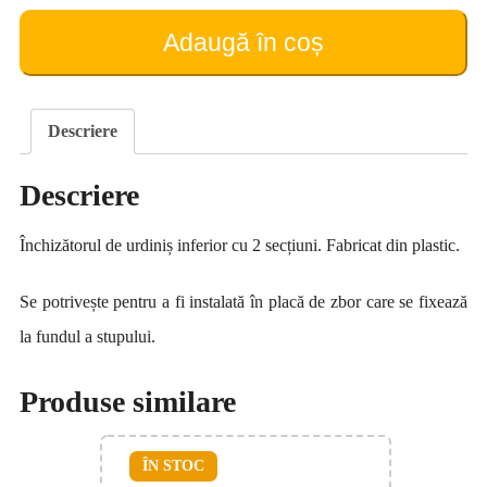
de
urdiniș
Adaugă în coș
inferior
pentru
placă
de
Descriere
zbor
(plastic)
Descriere
Închizătorul de urdiniș inferior cu 2 secțiuni. Fabricat din plastic.
Se potrivește pentru a fi instalată în placă de zbor care se fixează
la fundul a stupului.
Produse similare
ÎN STOC