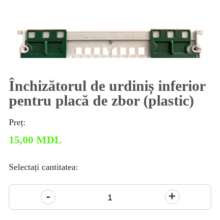
Închizătorul de urdiniș inferior
pentru placă de zbor (plastic)
Preț:
15,00
MDL
Selectați cantitatea:
Cantitate
Închizătorul