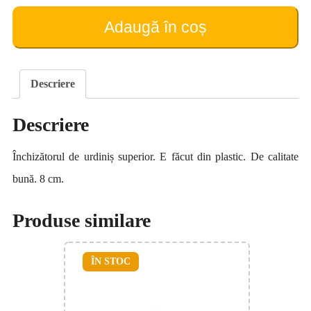
de
urdiniș
Adaugă în coș
(8
cm)
(tip
2)
Descriere
Descriere
Închizătorul de urdiniș superior. E făcut din plastic. De calitate
bună. 8 cm.
Produse similare
ÎN STOC