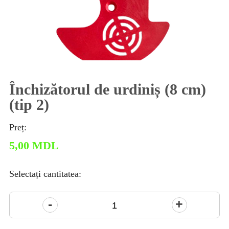
Închizătorul de urdiniș (8 cm)
(tip 2)
Preț:
5,00
MDL
Selectați cantitatea:
Cantitate
Închizătorul