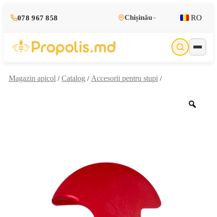
RO
Chișinău
078 967 858
Magazin apicol
Catalog
Accesorii pentru stupi
/
/
/
Zoo