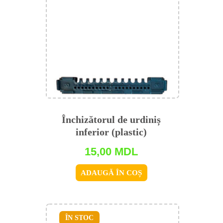
Închizătorul de urdiniș
inferior (plastic)
15,00
MDL
ADAUGĂ ÎN COȘ
ÎN STOC