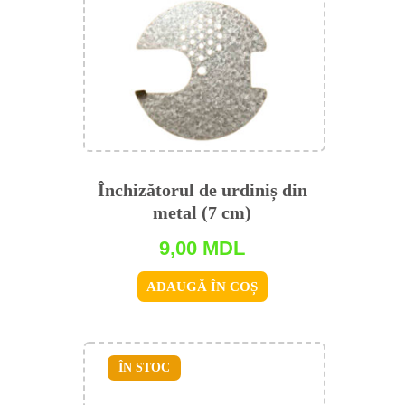
Închizătorul de urdiniș din
metal (7 cm)
9,00
MDL
ADAUGĂ ÎN COȘ
ÎN STOC