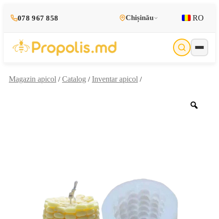
RO
Chișinău
078 967 858
Magazin apicol
Catalog
Inventar apicol
/
/
/
Zoo