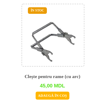
ÎN STOC
Clește pentru rame (cu arc)
45,00
MDL
ADAUGĂ ÎN COȘ