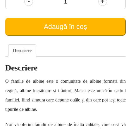
Cantitate
Familie
de
albine
Adaugă în coș
pe
5
rame
(iunie)
Descriere
Descriere
O familie de albine este o comunitate de albine formată din
regină, albine lucrătoare și trântori. Matca este unică în cadrul
familiei, fiind singura care depune ouăle și din care pot ieși toate
tipurile de albine.
Noi vă oferim familii de albine de înaltă calitate, care o să vă