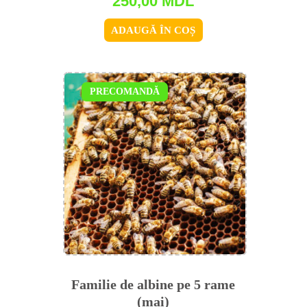
250,00
MDL
ADAUGĂ ÎN COȘ
PRECOMANDĂ
Familie de albine pe 5 rame
(mai)