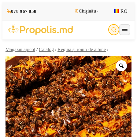
RO
Chișinău
078 967 858
Magazin apicol
Catalog
Regina și roiuri de albine
/
/
/
Zoo