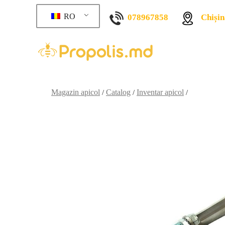
RO
078967858
Chișin
Magazin apicol
Catalog
Inventar apicol
/
/
/