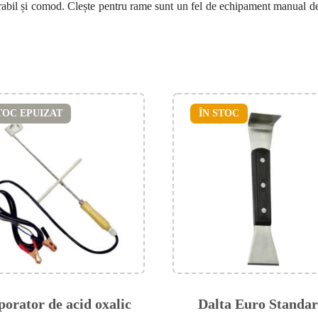
rabil și comod. Clește pentru rame sunt un fel de echipament manual de a
TOC EPUIZAT
ÎN STOC
orator de acid oxalic
Dalta Euro Standa