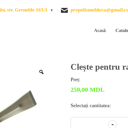
ău, str. Grenoble 165/3
propolismoldova@gmail.c
Acasă
Catal
Clește pentru ra
Zoom
Preț:
250,00
MDL
Selectați cantitatea:
Cantitate