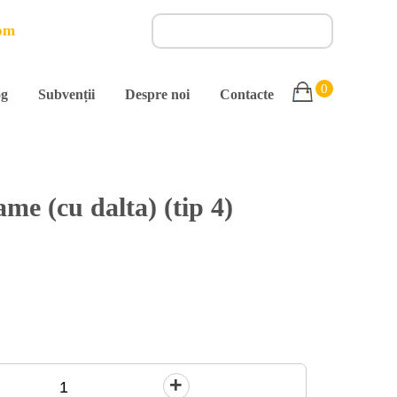
om
0
og
Subvenții
Despre noi
Contacte
me (cu dalta) (tip 4)