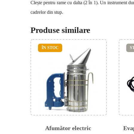
Clește pentru rame cu dalta (2 în 1). Un instrument du
cadrelor din stup.
Produse similare
ÎN STOC
S
Afumător electric
Evap