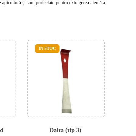
picultură și sunt proiectate pentru extragerea atentă a
ÎN STOC
rd
Dalta (tip 3)