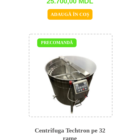
25.700,00
MDL
ADAUGĂ ÎN COȘ
PRECOMANDĂ
Centrifuga Techtron pe 32
rame