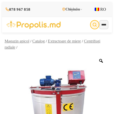
RO
Chișinău
078 967 858
Magazin apicol
Catalog
Extractoare de miere
Centrifugi
/
/
/
radiale
/
Zoo