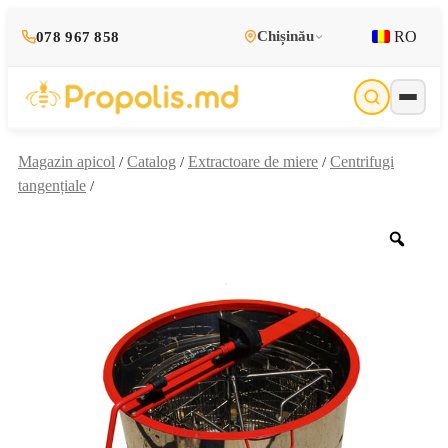
RO
Chișinău
078 967 858
Magazin apicol
Catalog
Extractoare de miere
Centrifugi
/
/
/
tangențiale
/
Zoo