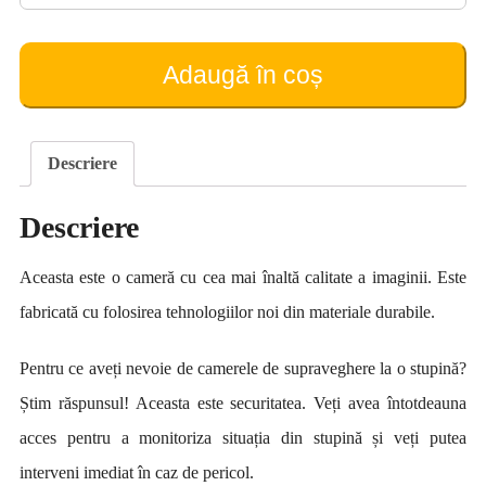
Camera
Supraveghere
ZC
Adaugă în coș
Vision
ZC-
YT13A
cu
Descriere
panou
solar
Descriere
Aceasta este o cameră cu cea mai înaltă calitate a imaginii. Este
fabricată cu folosirea tehnologiilor noi din materiale durabile.
Pentru ce aveți nevoie de camerele de supraveghere la o stupină?
Știm răspunsul! Aceasta este securitatea. Veți avea întotdeauna
acces pentru a monitoriza situația din stupină și veți putea
interveni imediat în caz de pericol.