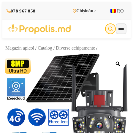
RO
Chișinău
078 967 858
Magazin apicol
Catalog
Diverse echipamente
/
/
/
Zoo