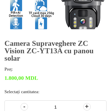
Camera Supraveghere ZC
Vision ZC-YT13A cu panou
solar
Preț:
1.800,00
MDL
Selectați cantitatea:
Cantitate