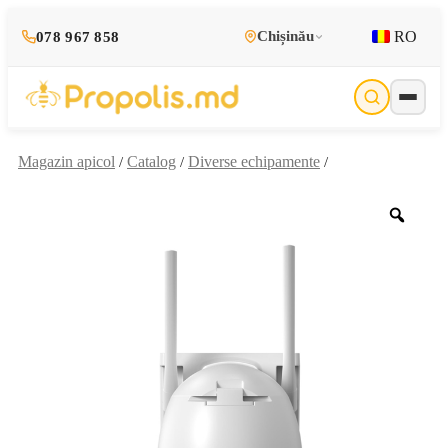
RO
Chișinău
078 967 858
Magazin apicol
Catalog
Diverse echipamente
/
/
/
Zoo