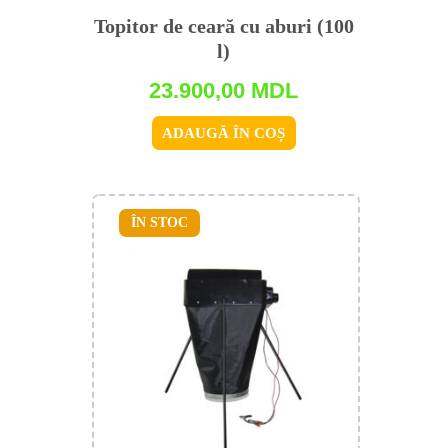
Topitor de ceară cu aburi (100
l)
23.900,00
MDL
ADAUGĂ ÎN COȘ
ÎN STOC