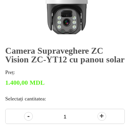
Camera Supraveghere ZC
Vision ZC-YT12 cu panou solar
Preț:
1.400,00
MDL
Selectați cantitatea:
Cantitate
Camera