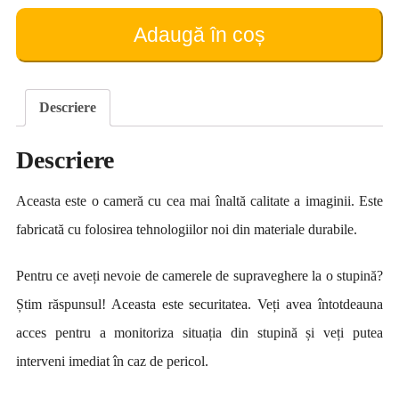
Supraveghere
ZC
Adaugă în coș
Vision
ZC-
YT12
cu
Descriere
panou
solar
Descriere
Aceasta este o cameră cu cea mai înaltă calitate a imaginii. Este
fabricată cu folosirea tehnologiilor noi din materiale durabile.
Pentru ce aveți nevoie de camerele de supraveghere la o stupină?
Știm răspunsul! Aceasta este securitatea. Veți avea întotdeauna
acces pentru a monitoriza situația din stupină și veți putea
interveni imediat în caz de pericol.