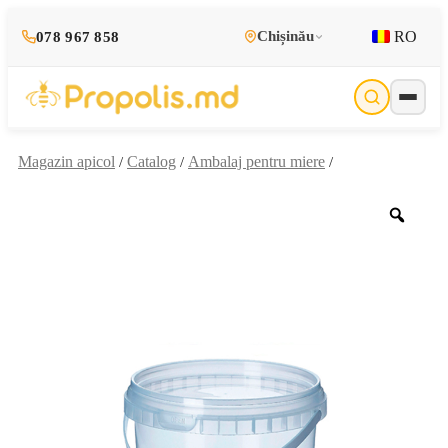
RO
Chișinău
078 967 858
Magazin apicol
Catalog
Ambalaj pentru miere
/
/
/
Zoo