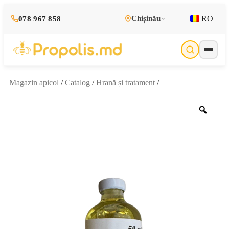
RO
Chișinău
078 967 858
Magazin apicol
Catalog
Hrană și tratament
/
/
/
Zoo