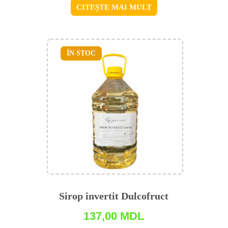
CITEȘTE MAI MULT
ÎN STOC
Sirop invertit Dulcofruct
137,00
MDL