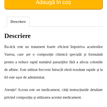
Adaugă în coș
ml)
Descriere
Descriere
Ba-tick este un tratament foarte eficient împotriva acarienilor
Varroa, care are o compoziție chimică specială și formulată
pentru a reduce rapid numărul paraziților fără a afecta coloniile
de albine. Este utilizat frecvent întrucât oferă rezultate rapide și la
fel este ușor de administrat.
Atenție! Acesta este un medicament, citiți instrucțiunile detaliate
privind compoziția și utilizarea acestui medicament.