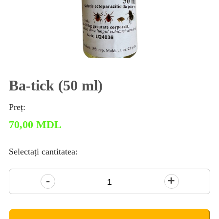
Ba-tick (50 ml)
Preț:
70,00
MDL
Selectați cantitatea:
Cantitate
Ba-
tick
(50